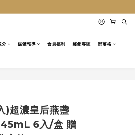
成分
媒體報導
會員福利
經銷專區
部落格
4/入)超濃皇后燕盞
45mL 6入/盒 贈