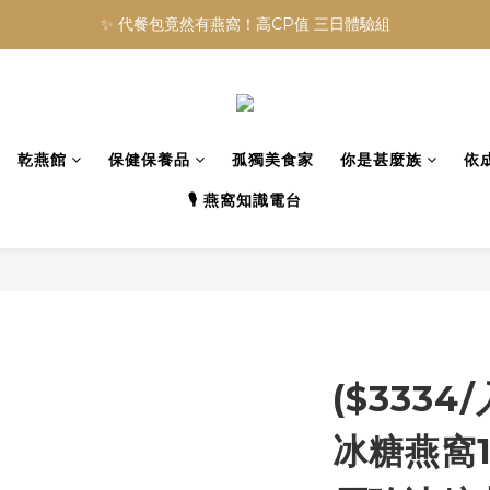
✨ 代餐包竟然有燕窩！高CP值 三日體驗組
乾燕館
保健保養品
孤獨美食家
你是甚麼族
依
🎙️ 燕窩知識電台
($333
冰糖燕窩1