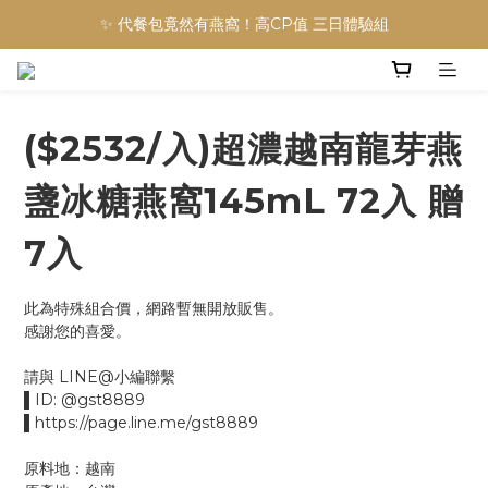
✨ 代餐包竟然有燕窩！高CP值 三日體驗組
($2532/入)超濃越南龍芽燕
盞冰糖燕窩145mL 72入 贈
7入
此為特殊組合價，網路暫無開放販售。
感謝您的喜愛。
請與 LINE@小編聯繫
▌ID: @gst8889
▌https://page.line.me/gst8889
原料地：越南