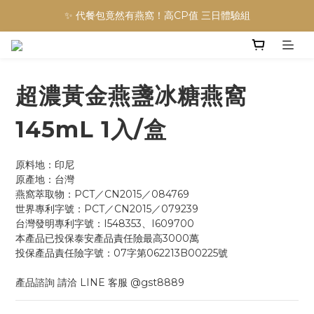
✨ 代餐包竟然有燕窩！高CP值 三日體驗組
超濃黃金燕盞冰糖燕窩
145mL 1入/盒
原料地：印尼
原產地：台灣
燕窩萃取物：PCT／CN2015／084769
世界專利字號：PCT／CN2015／079239
台灣發明專利字號：I548353、I609700
本產品已投保泰安產品責任險最高3000萬
投保產品責任險字號：07字第062213B00225號
產品諮詢 請洽 LINE 客服 @gst8889