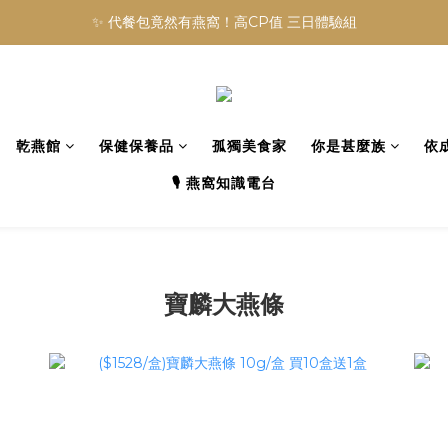
✨ 代餐包竟然有燕窩！高CP值 三日體驗組
乾燕館
保健保養品
孤獨美食家
你是甚麼族
依
🎙️ 燕窩知識電台
寶麟大燕條