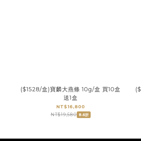
($1528/盒)寶麟大燕條 10g/盒 買10盒
(
送1盒
NT$16,800
NT$19,580
8.6折