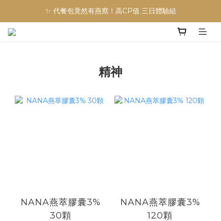
✨ 代餐包竟然有燕窩！高CP值 三日體驗組
精神
NANA燕萃膠囊3%
NANA燕萃膠囊3%
30顆
120顆