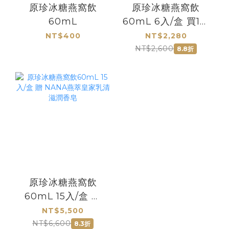
原珍冰糖燕窩飲
原珍冰糖燕窩飲
60mL
60mL 6入/盒 買1盒
贈現金卷200元
NT$400
NT$2,280
NT$2,600
8.8折
原珍冰糖燕窩飲
60mL 15入/盒 贈
NANA燕萃皇家乳
NT$5,500
清滋潤香皂
NT$6,600
8.3折