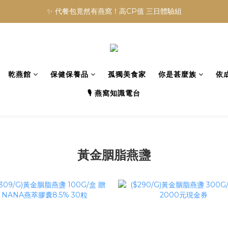
✨ 代餐包竟然有燕窩！高CP值 三日體驗組
乾燕館
保健保養品
孤獨美食家
你是甚麼族
依
🎙️ 燕窩知識電台
黃金胭脂燕盞