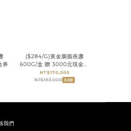
盞
($284/G)黃金胭脂燕盞
金券
600G/盒 贈 3000元現金提
貨券
NT$170,000
NT$183,000
9.3折
絡我們