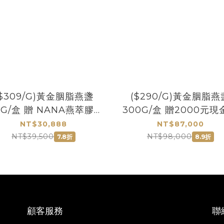
($309/G)黃金胭脂燕盞
($290/G)黃金胭脂燕
0G/盒 贈 NANA燕萃膠囊
300G/盒 贈2000元現
8.5% 30粒
NT$30,888
NT$87,000
NT$39,500
NT$98,000
7.8折
8.9折
顧客服務
聯