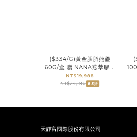
($334/G)黃金胭脂燕盞
60G/盒 贈 NANA燕萃膠囊
10
3% 30粒
NT$19,988
NT$24,180
8.3折
天靜富國際股份有限公司