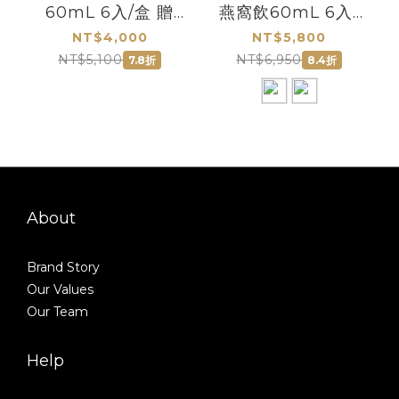
60mL 6入/盒 贈
燕窩飲60mL 6入/
NANA燕萃皇家乳
盒 贈 枇杷飲隨身包
NT$4,000
NT$5,800
清滋潤香皂
30入/女寶膏30入
NT$5,100
NT$6,950
7.8折
8.4折
(任選1請備註)
About
Brand Story
Our Values
Our Team
Help