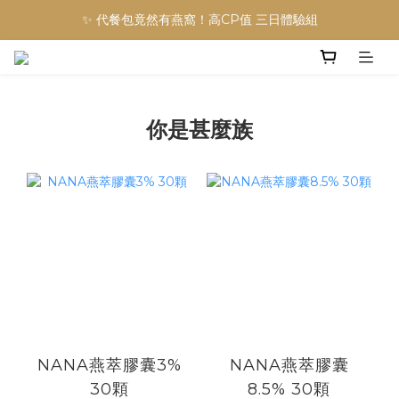
✨ 代餐包竟然有燕窩！高CP值 三日體驗組
你是甚麼族
NANA燕萃膠囊3%
NANA燕萃膠囊
30顆
8.5% 30顆